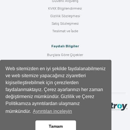
Güvenli Alışveriş
KVKK Bilgilendirmesi
Gizlilik Sözleşmesi
Satış Sözleşmesi
Teslimat ve İade
Faydalı Bilgiler
Burçlara Göre Çiçekler
Çiçek Bakımı
Web sitemizden en iyi şekilde faydalanabilmeniz
Çiçek Anlamları
ve web sitemize yapacağınız ziyaretleri
Tüm Blog Yazıları
kişiselleştirebilmek için çerezlerden
faydalanmaktayız. Çerez ayarlarınızı her zaman
değiştirmeniz mümkündür. Gizlilik ve Çerez
Politikamıza ayrıntılardan ulaşmanız
mümkündür.
Ayrıntıları inceleyin
Tamam