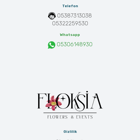
Telefon
05387313038
05322259530
Whatsapp
05306148930
Gizlilik