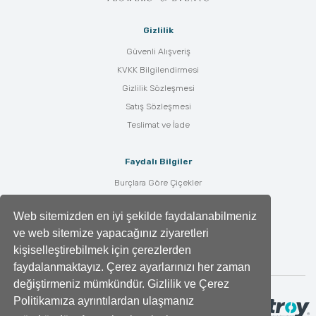
Gizlilik
Güvenli Alışveriş
KVKK Bilgilendirmesi
Gizlilik Sözleşmesi
Satış Sözleşmesi
Teslimat ve İade
Faydalı Bilgiler
Burçlara Göre Çiçekler
Çiçek Bakımı
Web sitemizden en iyi şekilde faydalanabilmeniz
Çiçek Anlamları
ve web sitemize yapacağınız ziyaretleri
Tüm Blog Yazıları
kişiselleştirebilmek için çerezlerden
faydalanmaktayız. Çerez ayarlarınızı her zaman
değiştirmeniz mümkündür. Gizlilik ve Çerez
Politikamıza ayrıntılardan ulaşmanız