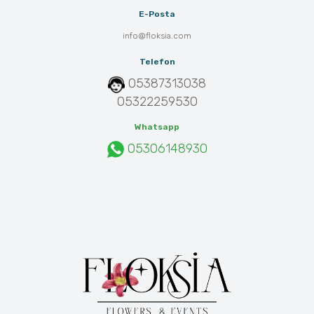
E-Posta
info@floksia.com
Telefon
05387313038
05322259530
Whatsapp
05306148930