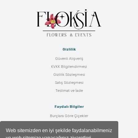
Gizlilik
Güvenli Alışveriş
KVKK Bilgilendirmesi
Gizlilik Sözleşmesi
Satış Sözleşmesi
Teslimat ve İade
Faydalı Bilgiler
Burçlara Göre Çiçekler
Çiçek Bakımı
Web sitemizden en iyi şekilde faydalanabilmeniz
Çiçek Anlamları
ve web sitemize yapacağınız ziyaretleri