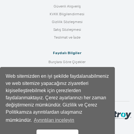
Güvenli Alışveriş
KVKK Bilgilendirmesi
Gizlilik Sözleşmesi
Satış Sözleşmesi
Teslimat ve İade
Faydalı Bilgiler
Burçlara Göre Çiçekler
Çiçek Bakımı
Web sitemizden en iyi şekilde faydalanabilmeniz
Çiçek Anlamları
ve web sitemize yapacağınız ziyaretleri
Tüm Blog Yazıları
kişiselleştirebilmek için çerezlerden
faydalanmaktayız. Çerez ayarlarınızı her zaman
değiştirmeniz mümkündür. Gizlilik ve Çerez
Politikamıza ayrıntılardan ulaşmanız
mümkündür.
Ayrıntıları inceleyin