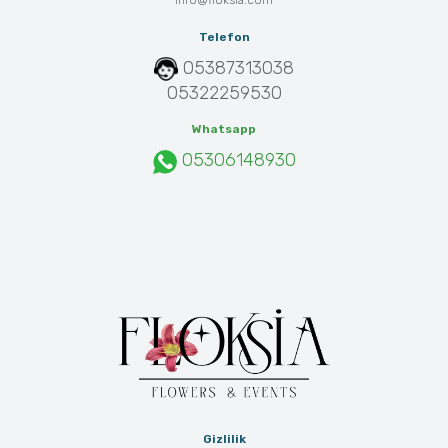
info@floksia.com
Telefon
05387313038
05322259530
Whatsapp
05306148930
Gizlilik