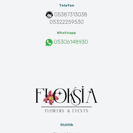
Telefon
05387313038
05322259530
Whatsapp
05306148930
Gizlilik