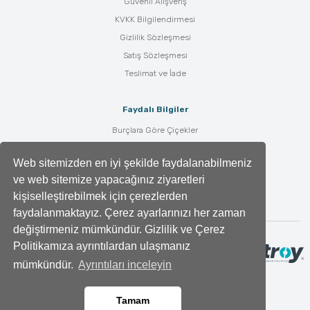
Güvenli Alışveriş
KVKK Bilgilendirmesi
Gizlilik Sözleşmesi
Satış Sözleşmesi
Teslimat ve İade
Faydalı Bilgiler
Burçlara Göre Çiçekler
Çiçek Bakımı
Web sitemizden en iyi şekilde faydalanabilmeniz
Çiçek Anlamları
ve web sitemize yapacağınız ziyaretleri
Tüm Blog Yazıları
kişiselleştirebilmek için çerezlerden
faydalanmaktayız. Çerez ayarlarınızı her zaman
değiştirmeniz mümkündür. Gizlilik ve Çerez
Politikamıza ayrıntılardan ulaşmanız
mümkündür.
Ayrıntıları inceleyin
Tamam