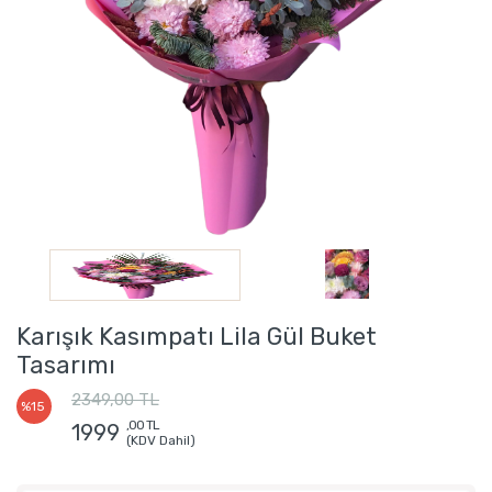
Karışık Kasımpatı Lila Gül Buket
Tasarımı
2349,00 TL
%15
,00 TL
1999
(KDV Dahil)