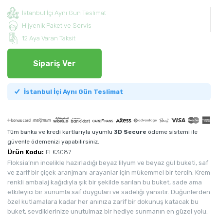
İstanbul İçi Aynı Gün Teslimat
Hijyenik Paket ve Servis
12 Aya Varan Taksit
Sipariş Ver
İstanbul İçi Aynı Gün Teslimat
Tüm banka ve kredi kartlarıyla uyumlu
3D Secure
ödeme sistemi ile
güvenle ödemenizi yapabilirsiniz.
Ürün Kodu:
FLK3087
Floksia’nın incelikle hazırladığı beyaz lilyum ve beyaz gül buketi, saf
ve zarif bir çiçek aranjmanı arayanlar için mükemmel bir tercih. Krem
renkli ambalaj kağıdıyla şık bir şekilde sarılan bu buket, sade ama
etkileyici bir sunumla saf duyguları ve sadeliği yansıtır. Düğünlerden
özel kutlamalara kadar her anınıza zarif bir dokunuş katacak bu
buket, sevdiklerinize unutulmaz bir hediye sunmanın en güzel yolu.