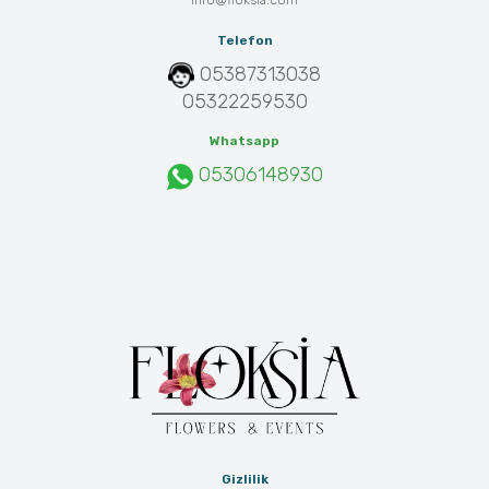
info@floksia.com
Telefon
05387313038
05322259530
Whatsapp
05306148930
Gizlilik