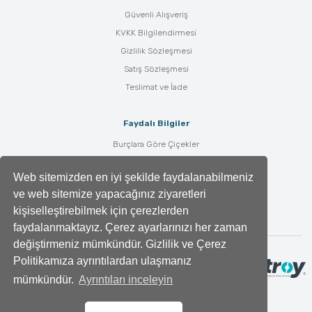
Güvenli Alışveriş
KVKK Bilgilendirmesi
Gizlilik Sözleşmesi
Satış Sözleşmesi
Teslimat ve İade
Faydalı Bilgiler
Burçlara Göre Çiçekler
Çiçek Bakımı
Web sitemizden en iyi şekilde faydalanabilmeniz
Çiçek Anlamları
ve web sitemize yapacağınız ziyaretleri
Tüm Blog Yazıları
kişiselleştirebilmek için çerezlerden
faydalanmaktayız. Çerez ayarlarınızı her zaman
değiştirmeniz mümkündür. Gizlilik ve Çerez
Politikamıza ayrıntılardan ulaşmanız
mümkündür.
Ayrıntıları inceleyin