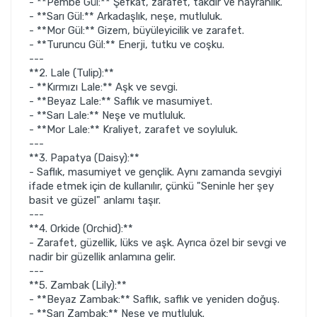
- **Pembe Gül:** Şefkat, zarafet, takdir ve hayranlık.
- **Sarı Gül:** Arkadaşlık, neşe, mutluluk.
- **Mor Gül:** Gizem, büyüleyicilik ve zarafet.
- **Turuncu Gül:** Enerji, tutku ve coşku.
---
**2. Lale (Tulip):**
- **Kırmızı Lale:** Aşk ve sevgi.
- **Beyaz Lale:** Saflık ve masumiyet.
- **Sarı Lale:** Neşe ve mutluluk.
- **Mor Lale:** Kraliyet, zarafet ve soyluluk.
---
**3. Papatya (Daisy):**
- Saflık, masumiyet ve gençlik. Aynı zamanda sevgiyi
ifade etmek için de kullanılır, çünkü "Seninle her şey
basit ve güzel" anlamı taşır.
---
**4. Orkide (Orchid):**
- Zarafet, güzellik, lüks ve aşk. Ayrıca özel bir sevgi ve
nadir bir güzellik anlamına gelir.
---
**5. Zambak (Lily):**
- **Beyaz Zambak:** Saflık, saflık ve yeniden doğuş.
- **Sarı Zambak:** Neşe ve mutluluk.