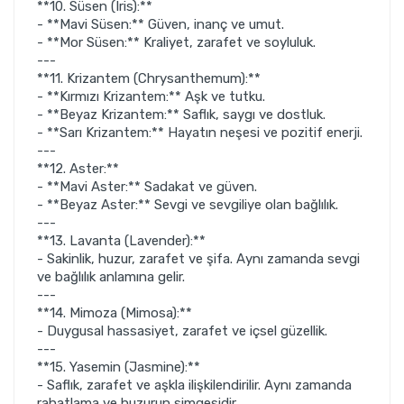
**10. Süsen (Iris):**
- **Mavi Süsen:** Güven, inanç ve umut.
- **Mor Süsen:** Kraliyet, zarafet ve soyluluk.
---
**11. Krizantem (Chrysanthemum):**
- **Kırmızı Krizantem:** Aşk ve tutku.
- **Beyaz Krizantem:** Saflık, saygı ve dostluk.
- **Sarı Krizantem:** Hayatın neşesi ve pozitif enerji.
---
**12. Aster:**
- **Mavi Aster:** Sadakat ve güven.
- **Beyaz Aster:** Sevgi ve sevgiliye olan bağlılık.
---
**13. Lavanta (Lavender):**
- Sakinlik, huzur, zarafet ve şifa. Aynı zamanda sevgi
ve bağlılık anlamına gelir.
---
**14. Mimoza (Mimosa):**
- Duygusal hassasiyet, zarafet ve içsel güzellik.
---
**15. Yasemin (Jasmine):**
- Saflık, zarafet ve aşkla ilişkilendirilir. Aynı zamanda
rahatlama ve huzurun simgesidir.