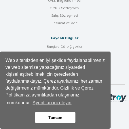
KVKK Bilgilendirmesi
Gizlilik Sözleşmesi
Satış Sözleşmesi
Teslimat ve İade
Faydalı Bilgiler
Burçlara Göre Çiçekler
Çiçek Bakımı
Web sitemizden en iyi şekilde faydalanabilmeniz
Çiçek Anlamları
ve web sitemize yapacağınız ziyaretleri
Tüm Blog Yazıları
kişiselleştirebilmek için çerezlerden
faydalanmaktayız. Çerez ayarlarınızı her zaman
değiştirmeniz mümkündür. Gizlilik ve Çerez
Politikamıza ayrıntılardan ulaşmanız
mümkündür.
Ayrıntıları inceleyin
Tamam
Ara
Whatsapp