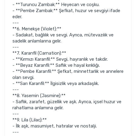
- **Turuncu Zambak:** Heyecan ve coşku.
- **Pembe Zambak:** Şefkat, huzur ve sevgiyi ifade
eder.
---
**6. Menekşe (Violet):**
- Sadakat, bağlılık ve sevgi. Ayrıca, mütevazılık ve
sadelik anlamlarına gelir.
---
**7. Karanfil (Carnation):**
- **Kırmızı Karanfil:** Sevgi, hayranlık ve takdir.
- **Beyaz Karanfil:** Saflık ve hayal kırıklığı.
- **Pembe Karanfil:** Şefkat, minnettarlık ve annelere
olan sevgi.
- **Sarı Karanfil:** İlgisizlik veya arkadaşlık.
---
**8. Yasemin (Jasmine):**
- Saflık, zarafet, güzellik ve aşk. Ayrıca, içsel huzur ve
rahatlama anlamına gelir.
---
**9. Lila (Lilac):**
- İlk aşk, masumiyet, hatıralar ve nostalji.
---