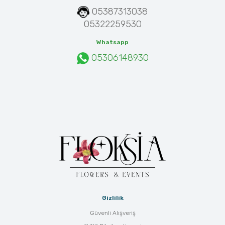
05387313038
05322259530
Whatsapp
05306148930
Gizlilik
Güvenli Alışveriş