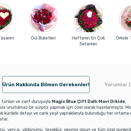
Tasarım
Gül Buketleri
Haftanın En Çok
Orkide 
Satanları
Ürün Hakkında Bilmen Gerekenler!
Yorumlar (
 tonları ve zarif duruşuyla
Magic Blue Çift Dallı Mavi Orkide
,
nize unutulmaz bir sürpriz yapmak için özel olarak hazırlanmıştır. 
şık kurdele detayı ve canlı yeşil yapraklarıyla bulunduğu her ortama 
tar.
, yeni iş, yıldönümü, teşekkür, geçmiş olsun ve tüm özel günlerd