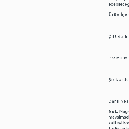
edebileceği
Ürün İçer
Çift dall
Premium 
Şık kurd
Canlı yeş
Not:
Magic
mevsimsel 
kaliteyi k
teslim edi