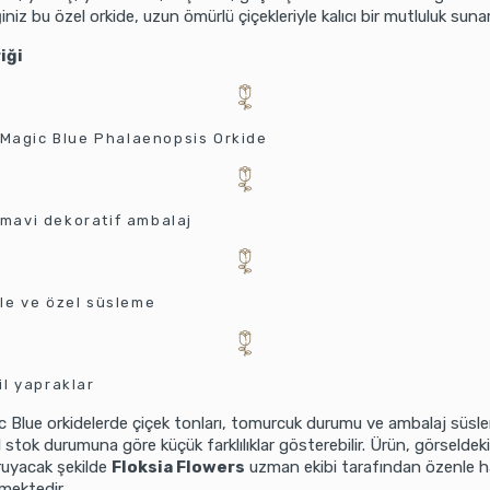
niz bu özel orkide, uzun ömürlü çiçekleriyle kalıcı bir mutluluk sunar
iği
ı Magic Blue Phalaenopsis Orkide
mavi dekoratif ambalaj
ele ve özel süsleme
il yapraklar
 Blue orkidelerde çiçek tonları, tomurcuk durumu ve ambalaj süsl
stok durumuna göre küçük farklılıklar gösterebilir. Ürün, görseldeki 
oruyacak şekilde
Floksia Flowers
uzman ekibi tarafından özenle ha
lmektedir.