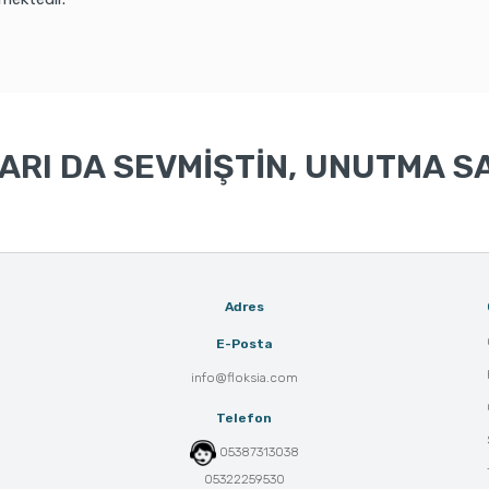
RI DA SEVMİŞTİN, UNUTMA SA
Adres
E-Posta
info@floksia.com
Telefon
05387313038
05322259530