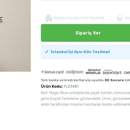
İstanbul İçi Aynı Gün Teslimat
Hij
Sipariş Ver
İstanbul İçi Aynı Gün Teslimat
Tüm banka ve kredi kartlarıyla uyumlu
3D Secure
öde
Ürün Kodu:
FLK3481
Not: Magic Blue orkidelerde çiçek tonları, tomu
göre küçük farklılıklar gösterebilir. Ürün, görselde
ekibi tarafından özenle hazırlanıp teslim edilmekte