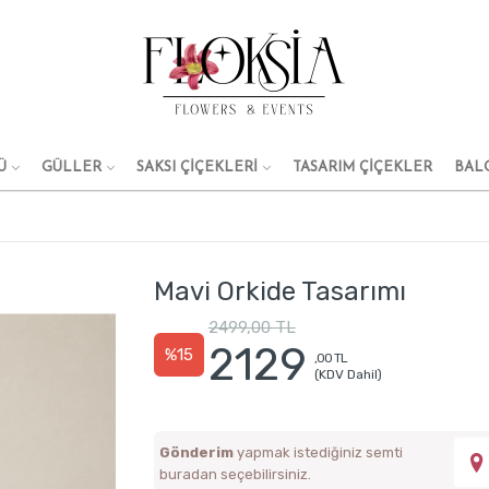
Ü
GÜLLER
SAKSI ÇİÇEKLERİ
TASARIM ÇIÇEKLER
BAL
Mavi Orkide Tasarımı
2499,00 TL
2129
%15
,00 TL
(KDV Dahil)
Gönderim
yapmak istediğiniz semti
buradan seçebilirsiniz.