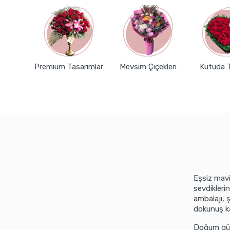
Premium Tasarımlar
Mevsim Çiçekleri
Kutuda 
Eşsiz mavi
sevdikleri
ambalajı, 
dokunuş ka
Doğum günü