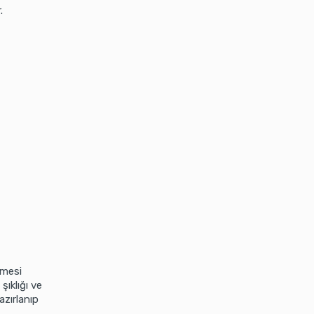
.
emesi
şıklığı ve
zırlanıp