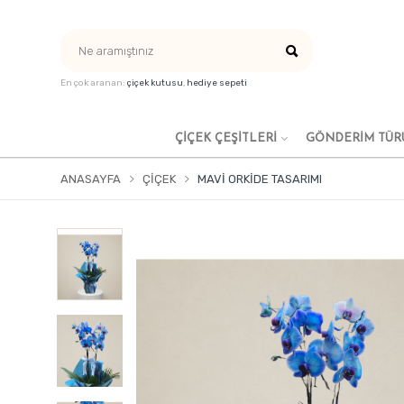
En çok aranan:
çiçek kutusu
,
hediye sepeti
ÇIÇEK ÇEŞITLERI
GÖNDERİM TÜR
ANASAYFA
ÇIÇEK
MAVI ORKIDE TASARIMI